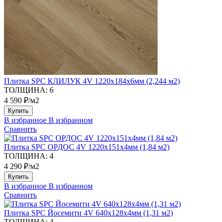
Плитка SPC КЛИЛУК 4V 1220х184х6мм (2,244 м2)
ТОЛЩИНА:
6
4 590 ₽/м2
Купить
В избранное
В избранном
Сравнить
Плитка SPC ОРДОС 4V 1220х151х4мм (1,84 м2)
ТОЛЩИНА:
4
4 290 ₽/м2
Купить
В избранное
В избранном
Сравнить
Плитка SPC Йосемити 4V 640х128х4мм (1,31 м2)
ТОЛЩИНА:
4