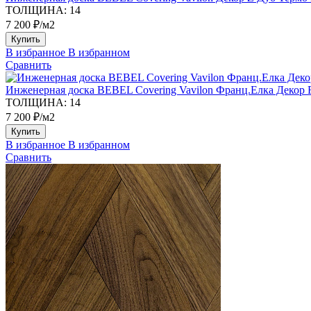
ТОЛЩИНА:
14
7 200 ₽/м2
Купить
В избранное
В избранном
Сравнить
Инженерная доска BEBEL Covering Vavilon Франц.Елка Декор 
ТОЛЩИНА:
14
7 200 ₽/м2
Купить
В избранное
В избранном
Сравнить