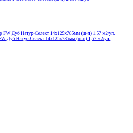
FW Дуб Натур-Селект 14х125х785мм (ш-п) 1,57 м2/уп.